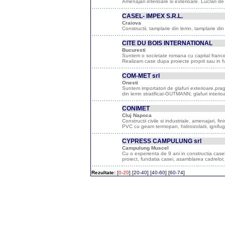
Amenajari interioare si exterioare. Lucrari de t
CASEL- IMPEX S.R.L.
Craiova
Constructii, tamplarie din lemn, tamplarie din 
CITE DU BOIS INTERNATIONAL
Bucuresti
Suntem o societate romana cu capital france
Realizam case dupa proiecte proprii sau in fu
COM-MET srl
Onesti
Suntem importatori de glafuri exterioare,pr
din lemn stratificat-GUTMANN, glafuri interio
CONIMET
Cluj Napoca
Constructii civile si industriale, amenajari, fin
PVC cu geam termopan, hidroizolatii, ignifugar
CYPRESS CAMPULUNG srl
Campulung Muscel
Cu o experienta de 9 ani in constructia case
proiect, fundatia casei, asamblarea cadrelor, 
Rezultate:
[
0-20
]
[
20-40
]
[
40-60
]
[
60-74
]