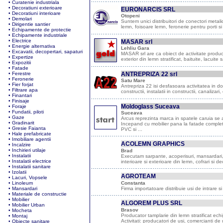
•
Curatenie industriala
•
Decoratiuni exterioare
EURONARCIS SRL
•
Decoratiuni interioare
Otopeni
•
Demolari
Suntem unici distribuitori de conectori metali
•
Dirigentie santier
lemn, foisoare lemn, feronerie pentru porti si
•
Echipamente de protectie
•
Echipamente industriale
•
Electrice
MASAR srl
•
Energie alternativa
Lehliu Gara
•
Excavatii, decopertari, sapaturi
MASAR srl are ca obiect de activitate producti
•
Expertize
exterior din lemn stratificat, baituite, lacui
•
Expozitii
•
Fatade
•
Ferestre
ANTREPRIZA 22 srl
•
Feronerie
Satu Mare
•
Fier forjat
Antrepriza 22 isi desfasoara activitatea in dome
•
Filtrare apa
constructii, instalatii in constructii, canalizar
•
Finantari
•
Finisaje
Moldoglass Suceava
•
Foraje
•
Fundatii, piloti
Suceava
•
Gaze
Arcus reprezinta marca in spatele caruia se a
•
Gradinarit
Incepand cu mobilier pana la fatade complet 
•
Gresie Faianta
PVC si ...
•
Hale prefabricate
•
Imobiliare agentii
ACOLEMN GRAPHICS
•
Incalzire
•
Inchirieri utilaje
Brad
•
Instalatii
Executam sarpante, acoperisuri, mansardari, r
•
Instalatii electrice
interioare si exterioare din lemn, cofrari si dec
•
Instalatii sanitare
•
Izolatii
AGROTEAM
•
Lacuri, Vopsele
•
Linoleum
Constanta
•
Mansardari
Firma importatoare distribuie usi de intrare si
•
Materiale de constructie
•
Mobilier
ALGOREM PLUS SRL
•
Mobilier Urban
Brasov
•
Mocheta
Producator tamplarie din lemn stratificat echi
•
Montaj
Activitati: producatori de usi, comercianti de u
•
Obiecte sanitare