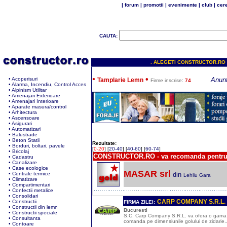
|
forum
|
promotii
|
evenimente
|
club
|
cere
CAUTA:
. ALEGETI CONSTRUCTOR.RO - gh
•
•
•
Acoperisuri
Anunt
Tamplarie Lemn
Firme inscrise:
74
•
Alarma, Incendiu, Control Acces
•
Alpinism Utilitar
•
Amenajari Exterioare
•
Amenajari Interioare
•
Aparate masura/control
•
Arhitectura
•
Ascensoare
•
Asigurari
•
Automatizari
•
Balustrade
•
Beton Statii
Rezultate:
•
Borduri, boltari, pavele
[
0-20
]
[
20-40
]
[
40-60
]
[
60-74
]
•
Bricolaj
CONSTRUCTOR.RO - va recomanda pentr
•
Cadastru
•
Canalizare
•
Case ecologice
MASAR srl
•
Centrale termice
din
Lehliu Gara
•
Climatizare
•
Compartimentari
•
Confectii metalice
•
Consolidari
CARP COMPANY S.R.L.
•
Constructii
FIRMA ZILEI:
•
Constructii din lemn
Bucuresti
•
Constructii speciale
S.C. Carp Company S.R.L. va ofera o gama varia
•
Consultanta
comanda pe dimensiunile golului de zidarie..
•
Contoare