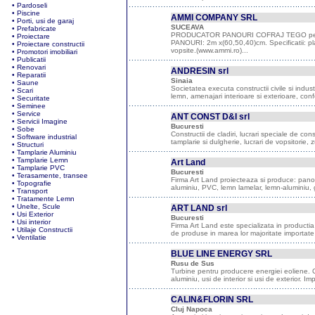
•
Pardoseli
•
Piscine
AMMI COMPANY SRL
•
Porti, usi de garaj
SUCEAVA
•
Prefabricate
PRODUCATOR PANOURI COFRAJ TEGO pentr
•
Proiectare
PANOURI: 2m x(60,50,40)cm. Specificatii: pl
•
Proiectare constructii
vopsite.(www.ammi.ro)...
•
Promotori imobiliari
•
Publicatii
•
Renovari
ANDRESIN srl
•
Reparatii
Sinaia
•
Saune
Societatea executa constructii civile si indus
•
Scari
lemn, amenajari interioare si exterioare, confect
•
Securitate
•
Seminee
•
Service
ANT CONST D&I srl
•
Servicii Imagine
Bucuresti
•
Sobe
Constructii de cladiri, lucrari speciale de const
•
Software industrial
tamplarie si dulgherie, lucrari de vopsitorie, 
•
Structuri
•
Tamplarie Aluminiu
•
Tamplarie Lemn
Art Land
•
Tamplarie PVC
Bucuresti
•
Terasamente, transee
Firma Art Land proiecteaza si produce: panou
•
Topografie
aluminiu, PVC, lemn lamelar, lemn-aluminiu, g
•
Transport
•
Tratamente Lemn
•
Unelte, Scule
ART LAND srl
•
Usi Exterior
Bucuresti
•
Usi interior
Firma Art Land este specializata in producti
•
Utilaje Constructii
de produse in marea lor majoritate importate di
•
Ventilatie
BLUE LINE ENERGY SRL
Rusu de Sus
Turbine pentru producere energiei eoliene. Co
aluminiu, usi de interior si usi de exterior. Impo
CALIN&FLORIN SRL
Cluj Napoca